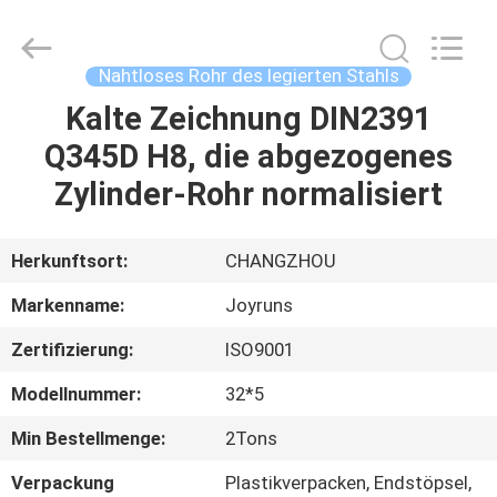
Changzhou
Joyruns
Steel
Tube
CO.,LTD.
Nahtloses Rohr des legierten Stahls
All
Rights
Kalte Zeichnung DIN2391
HAUS
Reserved.
Q345D H8, die abgezogenes
PRODUKTE
Zylinder-Rohr normalisiert
ÜBER
Herkunftsort:
CHANGZHOU
US
Markenname:
Joyruns
Zertifizierung:
ISO9001
FABRIK-
Modellnummer:
32*5
AUSFLUG
Min Bestellmenge:
2Tons
QUALITÄTSKONTROLLE
Verpackung
Plastikverpacken, Endstöpsel,