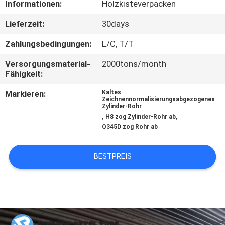
Informationen:
Holzkisteverpacken
TRETEN
Lieferzeit:
30days
SIE
Zahlungsbedingungen:
L/C, T/T
MIT
Versorgungsmaterial-
2000tons/month
UNS
Fähigkeit:
IN
Markieren:
Kaltes
Zeichnennormalisierungsabgezogenes
VERBINDUNG
Zylinder-Rohr
,
,
H8 zog Zylinder-Rohr ab
Q345D zog Rohr ab
FORDERN
SIE
BESTPREIS
EIN
ZITAT
SEITENVERZEICHNIS