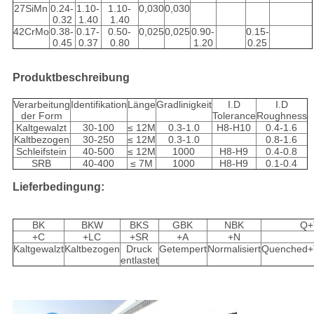
27SiMn
0.24-
1.10-
1.10-
0,030
0,030
0.32
1.40
1.40
42CrMo
0.38-
0.17-
0.50-
0,025
0,025
0.90-
0.15-
0.45
0.37
0.80
1.20
0.25
Produktbeschreibung
Verarbeitung
Identifikation
Länge
Gradlinigkeit
I.D
I.D
der Form
Tolerance
Roughness
Kaltgewalzt
30-100
≤ 12M
0.3-1.0
H8-H10
0.4-1.6
Kaltbezogen
30-250
≤ 12M
0.3-1.0
0.8-1.6
Schleifstein
40-500
≤ 12M
1000
H8-H9
0.4-0.8
SRB
40-400
≤ 7M
1000
H8-H9
0.1-0.4
Lieferbedingung:
BK
BKW
BKS
GBK
NBK
Q+
+C
+LC
+SR
+A
+N
Kaltgewalzt
Kaltbezogen
Druck
Getempert
Normalisiert
Quenched+
entlastet