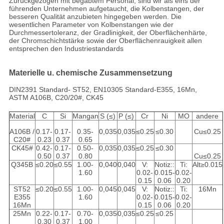
Zurückgezogen mit begabtem Personal, sind wir als eins der
führenden Unternehmen aufgetaucht, die Kolbenstangen, der
besseren Qualität anzubieten hingegeben werden. Die
wesentlichen Parameter von Kolbenstangen wie der
Durchmessertoleranz, der Gradlinigkeit, der Oberflächenhärte,
der Chromschichtstärke sowie der Oberflächenrauigkeit allen
entsprechen den Industriestandards
Materielle u. chemische Zusammensetzung
DIN2391 Standard- ST52, EN10305 Standard-E355, 16Mn,
ASTM A106B, C20/20#, CK45
Material
C
Si
Mangan
S (≤)
P (≤)
Cr
Ni
MO
andere
A106B /
0.17-
0.17-
0.35-
0,035
0,035
≤0.25
≤0.30
Cu≤0.25
C20#
0.23
0.37
0.65
CK45#
0.42-
0.17-
0.50-
0,035
0,035
≤0.25
≤0.30
0.50
0.37
0.80
Cu≤0.25
Q345B
≤0.20
≤0.55
1.00-
0,040
0,040
V:
Notiz::
Ti:
Alt≥0.015
1.60
0.02-
0.015-
0.02-
0.15
0.06
0.20
ST52
≤0.20
≤0.55
1.00-
0,045
0,045
V:
Notiz::
Ti:
16Mn
E355
1.60
0.02-
0.015-
0.02-
16Mn
0.15
0.06
0.20
25Mn
0.22-
0.17-
0.70-
0,035
0,035
≤0.25
≤0.25
0.30
0.37
1.00