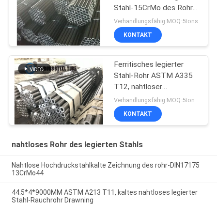
Stahl-15CrMo des Rohr-
DIN17175 kalten der
Verhandlungsfähig MOQ:5tons
Zeichnungs-
KONTAKT
Ferritisches legierter
Stahl-Rohr ASTM A335
T12, nahtloser
Kohlenstoffstahl der
Verhandlungsfähig MOQ:5ton
hohen Temperatur
KONTAKT
nahtloses Rohr des legierten Stahls
Nahtlose Hochdruckstahlkalte Zeichnung des rohr-DIN17175
13CrMo44
44.5*4*9000MM ASTM A213 T11, kaltes nahtloses legierter
Stahl-Rauchrohr Drawning