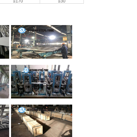
≥170
≥30