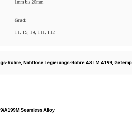
1mm bis 20mm
Grad:
T1, T5, T9, T11, T12
ngs-Rohre
,
Nahtlose Legierungs-Rohre ASTM A199
,
Getemp
9/A199M Seamless Alloy