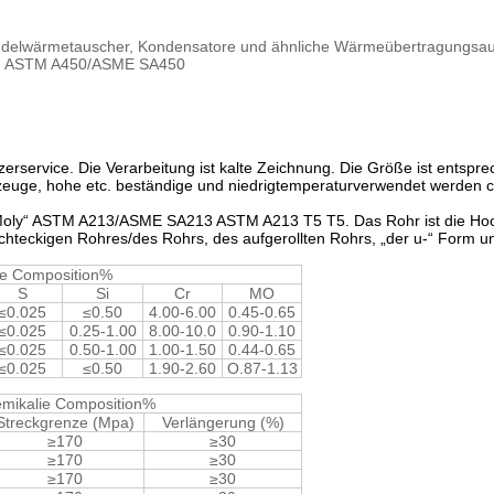
bündelwärmetauscher, Kondensatore und ähnliche Wärmeübertragungsaus
nd ASTM A450/ASME SA450
erservice. Die Verarbeitung ist kalte Zeichnung. Die Größe ist entspr
gzeuge, hohe etc. beständige und niedrigtemperaturverwendet werden ch
e Moly“ ASTM A213/ASME SA213 ASTM A213 T5 T5. Das Rohr ist die Ho
hteckigen Rohres/des Rohrs, des aufgerollten Rohrs, „der u-“ Form un
ie Composition%
S
Si
Cr
MO
≤0.025
≤0.50
4.00-6.00
0.45-0.65
≤0.025
0.25-1.00
8.00-10.0
0.90-1.10
≤0.025
0.50-1.00
1.00-1.50
0.44-0.65
≤0.025
≤0.50
1.90-2.60
O.87-1.13
mikalie Composition%
Streckgrenze (Mpa)
Verlängerung (%)
≥170
≥30
≥170
≥30
≥170
≥30