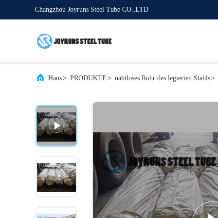
Changzhou Joyruns Steel Tube CO.,LTD
Haus
>
PRODUKTE
>
nahtloses Rohr des legierten Stahls
>