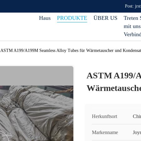
Post: jr
Haus
PRODUKTE
ÜBER US
Treten 
mit uns
Verbin
ASTM A199/A199M Seamless Alloy Tubes für Wärmetauscher und Kondensat
ASTM A199/A1
Wärmetausche
Herkunftsort
Chi
Markenname
Joy