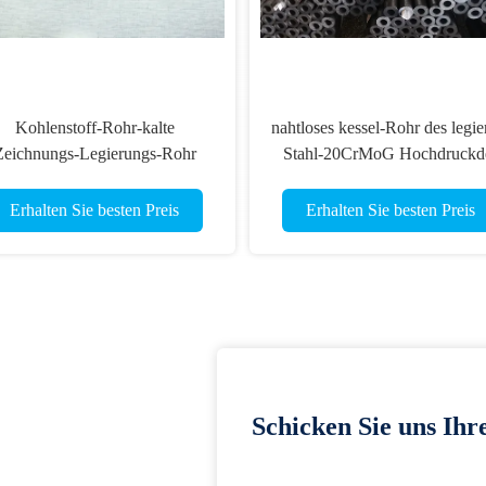
Kohlenstoff-Rohr-kalte
nahtloses kessel-Rohr des legie
Zeichnungs-Legierungs-Rohr
Stahl-20CrMoG Hochdruckd
Q345B 16Mn DIN17175
rohr-DIN17175 20CrMo
nahtloses
Erhalten Sie besten Preis
Erhalten Sie besten Preis
Schicken Sie uns Ihr