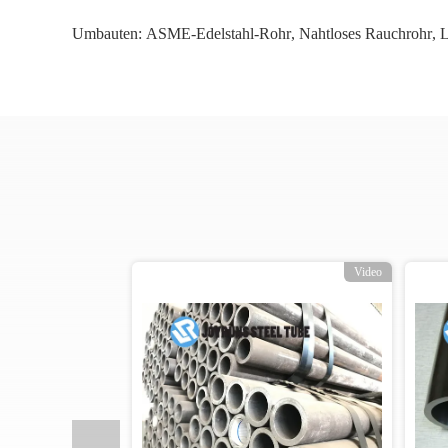
Umbauten:
ASME-Edelstahl-Rohr
,
Nahtloses Rauchrohr
,
L
o
Video