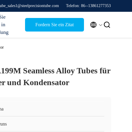
stube_sales1@steelprecisiontube.com
Telefon: 86--13861277353
Sie


 in
Fordern Sie ein Zitat
dung
or
99M Seamless Alloy Tubes für
r und Kondensator
na
runs