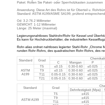
Paket: Rollen Sie Paket- oder Sperrholzkasten zusammen
Anwendung: Diese Art des Rohrs ist für Oberteil u. Rohr
Standard: ASTM A199/ASME SA199, prüfend entspreche
Od: 3.2-76.2 Millimeter
GEWICHT: 1-12 Millimeter
Länge: 25 Meter (maximal)
Legierungsnahtloses Stahlrohr/Rohr für Kessel und Überhitz
Es kann für Hochdruckbehälter, die industriellen Kesselflu
Rohr-alias ordnet nahtloses legierter Stahl-Rohr „Chrom
runden Rohr-Rohrs, des quadratischen Rohr-Rohrs, des rec
Chemikal
Standard
Grad
C
Mangan
P
T5
≤0.15
0.30-0.60
≤0.025
ASTM
T9
≤0.15
0.30-0.60
≤0.025
A199
T11
0.05-0.15
0.30-0.60
≤0.025
T21
0.05-0.15
0.30-0.60
≤0.025
Che
Standard
Grad
Dehnfestigkeit (Mpa)
T5
≥415
T9
≥415
ASTM A199
T11
≥415