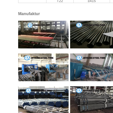
T22
≥415
Manufaktur