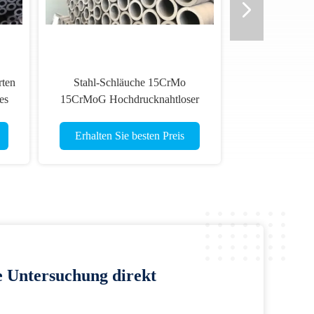
rten
Stahl-Schläuche 15CrMo
es
15CrMoG Hochdrucknahtloser
legierter Rauchrohr-DIN17175
Erhalten Sie besten Preis
e Untersuchung direkt