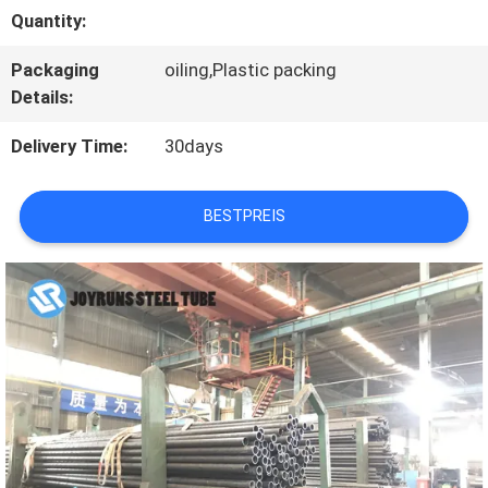
Quantity:
QUALITÄTSKONTROLLE
Packaging
oiling,Plastic packing
Details:
TRETEN
Delivery Time:
30days
SIE
MIT
BESTPREIS
UNS
IN
VERBINDUNG
FORDERN
SIE