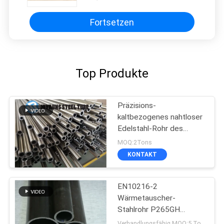
Fortsetzen
Top Produkte
Präzisions-
kaltbezogenes nahtloser
Edelstahl-Rohr des
Wärmetauscher-JIS3445
MOQ:2Tons
Stahldes rohr-STKM13A
KONTAKT
EN10216-2
Wärmetauscher-
Stahlrohr P265GH
Kaltziehen
Verhandlungsfähig MOQ:5 Tonnen pro Größe