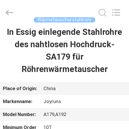
2026
Changzhou
Joyruns
Steel
Wärmetauscherstahlrohr
Tube
CO.,LTD.
In Essig einlegende Stahlrohre
HAUS
All
Rights
Reserved.
des nahtlosen Hochdruck-
PRODUKTE
SA179 für
Röhrenwärmetauscher
ÜBER
US
Place of Origin:
China
Markenname:
Joyruns
FABRIK-
Model Number:
A179,A192
AUSFLUG
Minimum Order
10T