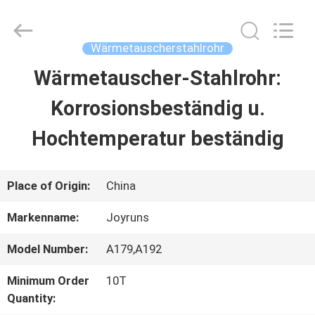
2026
Changzhou
Joyruns
Steel
Wärmetauscherstahlrohr
Tube
CO.,LTD.
Wärmetauscher-Stahlrohr:
HAUS
All
Rights
Reserved.
Korrosionsbeständig u.
PRODUKTE
Hochtemperatur beständig
ÜBER
Place of Origin:
China
US
Markenname:
Joyruns
Model Number:
A179,A192
FABRIK-
Minimum Order
10T
AUSFLUG
Quantity: