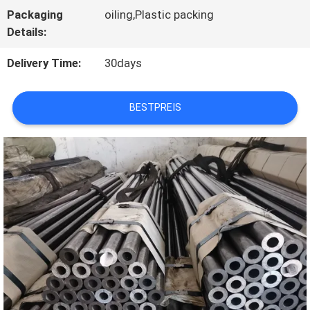
Packaging
oiling,Plastic packing
QUALITÄTSKONTROLLE
Details:
Delivery Time:
30days
TRETEN
SIE
BESTPREIS
MIT
UNS
IN
VERBINDUNG
FORDERN
SIE