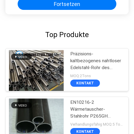
Fortsetzen
Top Produkte
Präzisions-
kaltbezogenes nahtloser
Edelstahl-Rohr des
Wärmetauscher-JIS3445
MOQ:2Tons
Stahldes rohr-STKM13A
KONTAKT
EN10216-2
Wärmetauscher-
Stahlrohr P265GH
Kaltziehen
Verhandlungsfähig MOQ:5 Tonnen pro Größe
KONTAKT