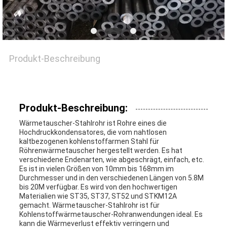
EIN
ZITAT
Produkt-Beschreibung
SEITENVERZEICHNIS
Produkt-Beschreibung:
DATENSCHUTZ-
Wärmetauscher-Stahlrohr ist Rohre eines die
Hochdruckkondensatores, die vom nahtlosen
BESTIMMUNGEN
kaltbezogenen kohlenstoffarmen Stahl für
Röhrenwärmetauscher hergestellt werden. Es hat
verschiedene Endenarten, wie abgeschrägt, einfach, etc.
Es ist in vielen Größen von 10mm bis 168mm im
Durchmesser und in den verschiedenen Längen von 5.8M
bis 20M verfügbar. Es wird von den hochwertigen
Materialien wie ST35, ST37, ST52 und STKM12A
gemacht. Wärmetauscher-Stahlrohr ist für
Kohlenstoffwärmetauscher-Rohranwendungen ideal. Es
kann die Wärmeverlust effektiv verringern und