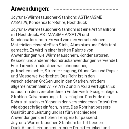
Anwendungen:
Joyruns-Wärmetauscher-Stahlrohr: ASTM/ASME
A/SA179, Kondensator-Rohre, Hochdruck
Joyruns-Wärmetauscher-Stahlrohr ist eine Art Stahlrohr
mit Hochdruck, ASTM/ASME A/SA179 und
Kondensatorrohren. Es wird von den verschiedenen
Materialien einschließlich Stahl, Aluminium und Edelstahl
gemacht. Es wird in einer breiten Palette von
Anwendungen wie Wärmetauschern, Kondensatoren,
Kesseln und anderen Hochdruckanwendungen verwendet.
Es ist in vielen Industrien wie chemischer,
petrochemischer, Stromerzeugung, Öl und Gas und Papier
und Masse weitverbreitet. Das Rohr ist in den
verschiedenen Größen und in den Stärken, mit dem
allgemeinsten Sein A179, A192 und in A213 verfügbar. Es
ist auch in den verschiedenen Enden wie In Essig einlegen,
Strahlen, Galvanisierung, etc. verfügbar. Das Ende des
Rohrs ist auch verfügbar in den verschiedenen Entwürfen
wie abgeschrägt einfach, in etc. Das Rohr hat bessere
Qualität und Leistung und ist für verschiedene
Anwendungen der hohen Temperatur passend.
Joyruns-Wärmetauscher-Stahlrohr bietet bessere
Qualität und Leistung mit starker Druckfestigkeit und